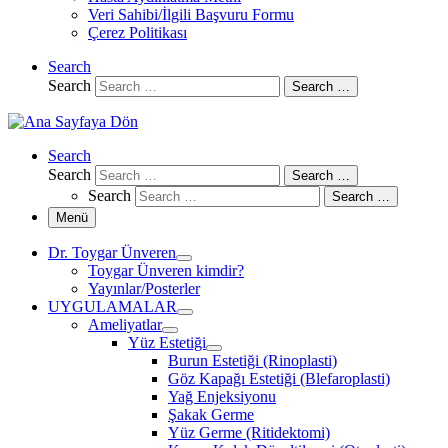
Veri Sahibi/İlgili Başvuru Formu
Çerez Politikası
Search
Search
Search …
Search
Search
Search …
Search
Search …
Menü
Dr. Toygar Ünveren
Toygar Ünveren kimdir?
Yayınlar/Posterler
UYGULAMALAR
Ameliyatlar
Yüz Estetiği
Burun Estetiği (Rinoplasti)
Göz Kapağı Estetiği (Blefaroplasti)
Yağ Enjeksiyonu
Şakak Germe
Yüz Germe (Ritidektomi)