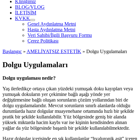
Kliniğimiz
BLOG/VLOG
İLETİŞİM
KVKK
Genel Aydınlatma Metni
Hasta Aydınlatma Metni
Veri Sahibi/İlgili Başvuru Formu
Çerez Politikası
Başlangıç
»
AMELİYATSIZ ESTETİK
»
Dolgu Uygulamaları
Dolgu Uygulamaları
Dolgu uygulaması nedir?
Yaş ilerledikçe ortaya çıkan yüzdeki yumuşak doku kayıpları veya
yumuşak dokuların yer çekimine bağlı aşağı yönde yer
değiştirmesine bağlı oluşan sorunların çözüm yollarından biri de
dolgu uygulamalarıdır. Mevcut sorunların sınırlı alanlarda olduğu
durumlarda hazır dolgular muayenehane ortamında hızlı bir şekilde
pratik bir şekilde kullanılabilir. Yüz bölgesinde geniş bir alanda
yüksek miktarda hacim kaybı var ise kişinin kendisinden alınan
yağlar da yüz bölgesinde başarılı bir şekilde kullanılabilmektedir.
Hazır dolgular içerisinde en sık kullanılanlar “hyaluronik asit” içeren