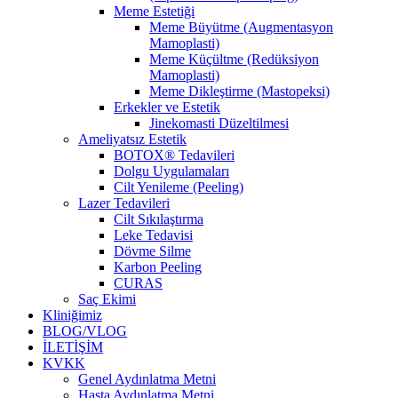
Meme Estetiği
Meme Büyütme (Augmentasyon
Mamoplasti)
Meme Küçültme (Redüksiyon
Mamoplasti)
Meme Dikleştirme (Mastopeksi)
Erkekler ve Estetik
Jinekomasti Düzeltilmesi
Ameliyatsız Estetik
BOTOX® Tedavileri
Dolgu Uygulamaları
Cilt Yenileme (Peeling)
Lazer Tedavileri
Cilt Sıkılaştırma
Leke Tedavisi
Dövme Silme
Karbon Peeling
CURAS
Saç Ekimi
Kliniğimiz
BLOG/VLOG
İLETİŞİM
KVKK
Genel Aydınlatma Metni
Hasta Aydınlatma Metni