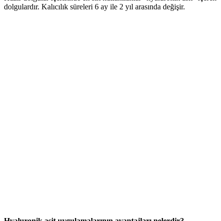
dolgulardır. Kalıcılık süreleri 6 ay ile 2 yıl arasında değişir.
Hyaluronik asit uygulamalarının avantajları nelerdir?