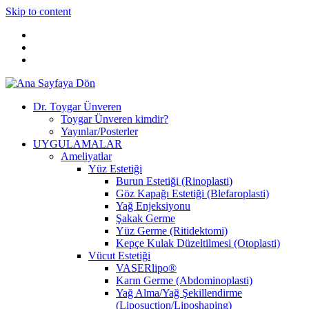
Skip to content
Dr. Toygar Ünveren
Toygar Ünveren kimdir?
Yayınlar/Posterler
UYGULAMALAR
Ameliyatlar
Yüz Estetiği
Burun Estetiği (Rinoplasti)
Göz Kapağı Estetiği (Blefaroplasti)
Yağ Enjeksiyonu
Şakak Germe
Yüz Germe (Ritidektomi)
Kepçe Kulak Düzeltilmesi (Otoplasti)
Vücut Estetiği
VASERlipo®
Karın Germe (Abdominoplasti)
Yağ Alma/Yağ Şekillendirme
(Liposuction/Liposhaping)