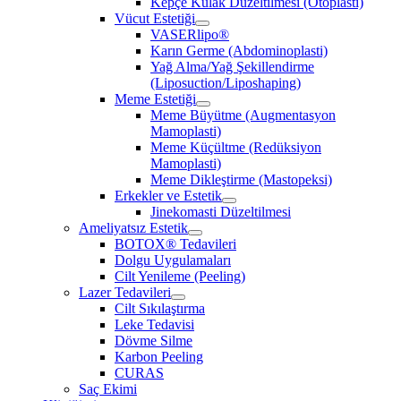
Kepçe Kulak Düzeltilmesi (Otoplasti)
Vücut Estetiği
VASERlipo®
Karın Germe (Abdominoplasti)
Yağ Alma/Yağ Şekillendirme
(Liposuction/Liposhaping)
Meme Estetiği
Meme Büyütme (Augmentasyon
Mamoplasti)
Meme Küçültme (Redüksiyon
Mamoplasti)
Meme Dikleştirme (Mastopeksi)
Erkekler ve Estetik
Jinekomasti Düzeltilmesi
Ameliyatsız Estetik
BOTOX® Tedavileri
Dolgu Uygulamaları
Cilt Yenileme (Peeling)
Lazer Tedavileri
Cilt Sıkılaştırma
Leke Tedavisi
Dövme Silme
Karbon Peeling
CURAS
Saç Ekimi