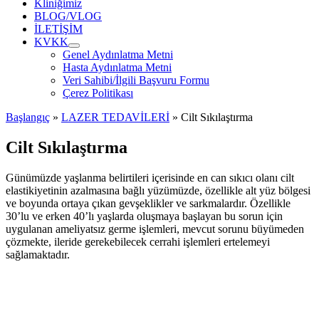
Kliniğimiz
BLOG/VLOG
İLETİŞİM
KVKK
Genel Aydınlatma Metni
Hasta Aydınlatma Metni
Veri Sahibi/İlgili Başvuru Formu
Çerez Politikası
Başlangıç
»
LAZER TEDAVİLERİ
»
Cilt Sıkılaştırma
Cilt Sıkılaştırma
Günümüzde yaşlanma belirtileri içerisinde en can sıkıcı olanı cilt
elastikiyetinin azalmasına bağlı yüzümüzde, özellikle alt yüz bölgesi
ve boyunda ortaya çıkan gevşeklikler ve sarkmalardır. Özellikle
30’lu ve erken 40’lı yaşlarda oluşmaya başlayan bu sorun için
uygulanan ameliyatsız germe işlemleri, mevcut sorunu büyümeden
çözmekte, ileride gerekebilecek cerrahi işlemleri ertelemeyi
sağlamaktadır.