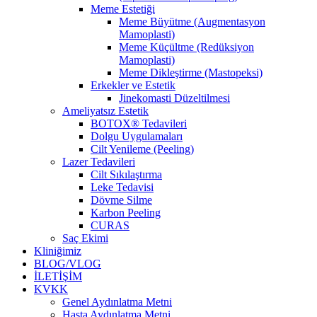
Meme Estetiği
Meme Büyütme (Augmentasyon
Mamoplasti)
Meme Küçültme (Redüksiyon
Mamoplasti)
Meme Dikleştirme (Mastopeksi)
Erkekler ve Estetik
Jinekomasti Düzeltilmesi
Ameliyatsız Estetik
BOTOX® Tedavileri
Dolgu Uygulamaları
Cilt Yenileme (Peeling)
Lazer Tedavileri
Cilt Sıkılaştırma
Leke Tedavisi
Dövme Silme
Karbon Peeling
CURAS
Saç Ekimi
Kliniğimiz
BLOG/VLOG
İLETİŞİM
KVKK
Genel Aydınlatma Metni
Hasta Aydınlatma Metni