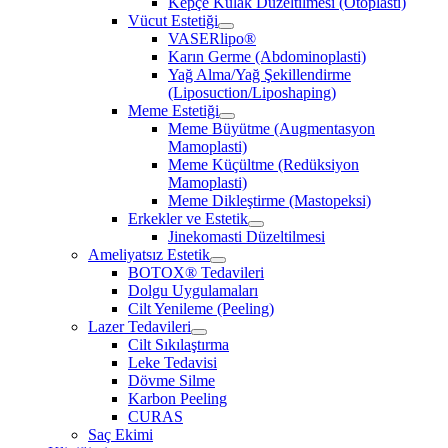
Kepçe Kulak Düzeltilmesi (Otoplasti)
Vücut Estetiği
VASERlipo®
Karın Germe (Abdominoplasti)
Yağ Alma/Yağ Şekillendirme
(Liposuction/Liposhaping)
Meme Estetiği
Meme Büyütme (Augmentasyon
Mamoplasti)
Meme Küçültme (Redüksiyon
Mamoplasti)
Meme Dikleştirme (Mastopeksi)
Erkekler ve Estetik
Jinekomasti Düzeltilmesi
Ameliyatsız Estetik
BOTOX® Tedavileri
Dolgu Uygulamaları
Cilt Yenileme (Peeling)
Lazer Tedavileri
Cilt Sıkılaştırma
Leke Tedavisi
Dövme Silme
Karbon Peeling
CURAS
Saç Ekimi