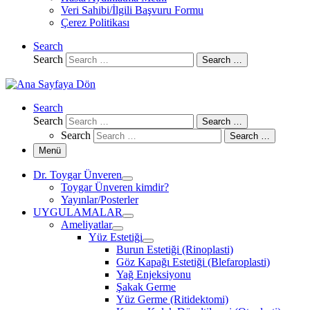
Veri Sahibi/İlgili Başvuru Formu
Çerez Politikası
Search
Search
Search …
Search
Search
Search …
Search
Search …
Menü
Dr. Toygar Ünveren
Toygar Ünveren kimdir?
Yayınlar/Posterler
UYGULAMALAR
Ameliyatlar
Yüz Estetiği
Burun Estetiği (Rinoplasti)
Göz Kapağı Estetiği (Blefaroplasti)
Yağ Enjeksiyonu
Şakak Germe
Yüz Germe (Ritidektomi)