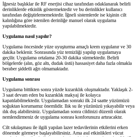
İğnesiz başlıklar ile RF enerjisi cihaz tarafından odaklanarak belirli
derinliklerde etkinlik göstermektedir ve bu derinlikler kullanıcı
tarafından değiştirlememektedir. İğneli sistemlerde ise kişinin cilt
kalınlığına göre istenilen derinliğe manuel olarak uygulama
yapılabilmektedir.
Uygulama nasıl yapılır?
Uygulama öncesinde yüze uyuşturma amaçlı krem uygulanır ve 30
dakika beklenir. Sonrasında yüz temizliği yapılıp uygulamaya
geçilir. Uygulama ortalama 20-30 dakika sürmektedir. Belirli
bölgelerde (alın, göz altı, dudak üstü) hassasiyet daha fazla olmakla
beraber şiddetli ağrı olmamaktadır.
Uygulama sonrası
Uygulama bittikten sonra yüzde kızarıklık oluşmaktadır. Yaklaşık 2-
3 saat devam eden bu kızarıklık makyaj ile kolayca
kapatılabilmektedir. Uygulamadan sonraki ilk 24 saatte yüzümüzü
soğuktan korumamız önemlidir. Ilık su ile yüzünüzü yıkayabilir veya
ılık duş alabilirsiniz. Uygulamadan sonra cildinizi düzenli olarak
nemlendirmeniz de uygulama sonrası konforunuzu artıracaktır.
Cilt sıkılaşması ile ilgili yapılan lazer tedavilerinin etkilerini erken
dönemde görmeye başlayabilirsiniz. Ama asıl etkinlikleri vücut