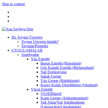
Skip to content
Dr. Toygar Ünveren
Toygar Ünveren kimdir?
Yayınlar/Posterler
UYGULAMALAR
Ameliyatlar
Yüz Estetiği
Burun Estetiği (Rinoplasti)
Göz Kapağı Estetiği (Blefaroplasti)
Yağ Enjeksiyonu
Şakak Germe
Yüz Germe (Ritidektomi)
Kepçe Kulak Düzeltilmesi (Otoplasti)
Vücut Estetiği
VASERlipo®
Karın Germe (Abdominoplasti)
Yağ Alma/Yağ Şekillendirme
(Liposuction/Liposhaping)