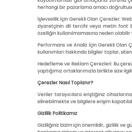
kaybolmaması gibi amaçlarla zorunlu çer
herhangi bir pazarlama amacı doğrultusu
İşlevsellik İçin Gerekli Olan Çerezler: We
ziyaretçinin dil tercihi veya metin font
özelliğin kullanılmamasına neden olabilir v
Performans ve Analiz İçin Gerekli Olan Çer
kullanımları hakkında bilgiler toplar, site
Hedefleme ve Reklam Çerezleri: Bu çerezl
yaptığımız ortaklarımızla birlikte size ilgi
Çerezler Nasıl Toplanır?
Veriler tarayıcılara eriştiğiniz cihazların
silinebilmekte ve bilgilere erişim kapatıla
Gizlilik Politikamız
Gizliliğiniz bizim için önemlidir, gizlilik v