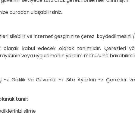
güvenilir seviyede tutularak gerekli önlemler alınmıştır.
ze buradan ulaşabilirsiniz.
eri silebilir ve internet gezgininize çerez kaydedilmesini / y
ik olarak kabul edecek olarak tanımlıdır. Çerezleri yö
 tarayıcının veya uygulamanın yardım menüsüne bakabilirsin
 Gizlilik ve Güvenlik -> Site Ayarları -> Çerezler ve Si
olanak tanır:
iklerinizi silme