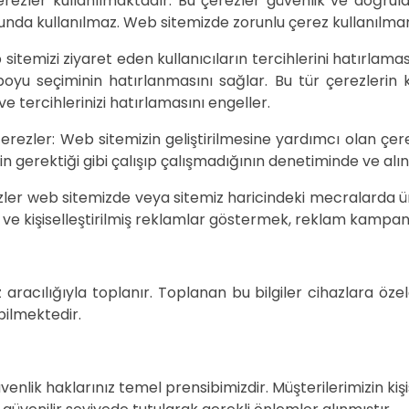
ezler kullanılmaktadır. Bu çerezler güvenlik ve doğrula
nda kullanılmaz. Web sitemizde zorunlu çerez kullanılma
b sitemizi ziyaret eden kullanıcıların tercihlerini hatırla
 boyu seçiminin hatırlanmasını sağlar. Bu tür çerezlerin k
e tercihlerinizi hatırlamasını engeller.
ezler: Web sitemizin geliştirilmesine yardımcı olan çerezl
nin gerektiği gibi çalışıp çalışmadığının denetiminde ve alın
er web sitemizde veya sitemiz haricindeki mecralarda ürü
li ve kişiselleştirilmiş reklamlar göstermek, reklam kampanya
ız aracılığıyla toplanır. Toplanan bu bilgiler cihazlara öze
bilmektedir.
e güvenlik haklarınız temel prensibimizdir. Müşterilerimizin kiş