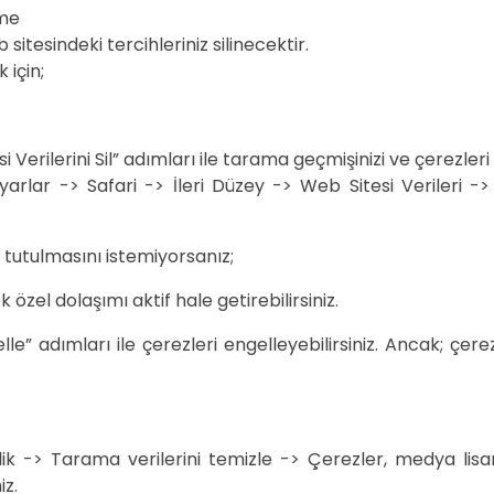
lme
 sitesindeki tercihleriniz silinecektir.
 için;
Verilerini Sil” adımları ile tarama geçmişinizi ve çerezleri t
Ayarlar -> Safari -> İleri Düzey -> Web Sitesi Verileri ->
n tutulmasını istemiyorsanız;
k özel dolaşımı aktif hale getirebilirsiniz.
e” adımları ile çerezleri engelleyebilirsiniz. Ancak; çere
k -> Tarama verilerini temizle -> Çerezler, medya lisansl
iz.