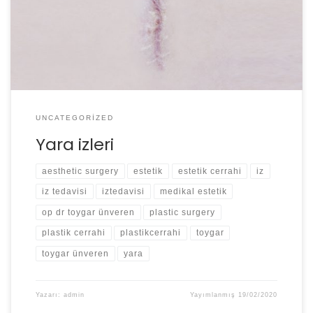
Ek olarak ameliyat esnasında uygun dikiş malzemeleri
ve uygun teknikler kullanıldığında dışarıdan görülmesi
çok mümkün olmayan izler kalır geride. Ameliyat […]
UNCATEGORIZED
Yara izleri
aesthetic surgery
estetik
estetik cerrahi
iz
iz tedavisi
iztedavisi
medikal estetik
op dr toygar ünveren
plastic surgery
plastik cerrahi
plastikcerrahi
toygar
toygar ünveren
yara
Yazarı:
admin
Yayımlanmış
19/02/2020