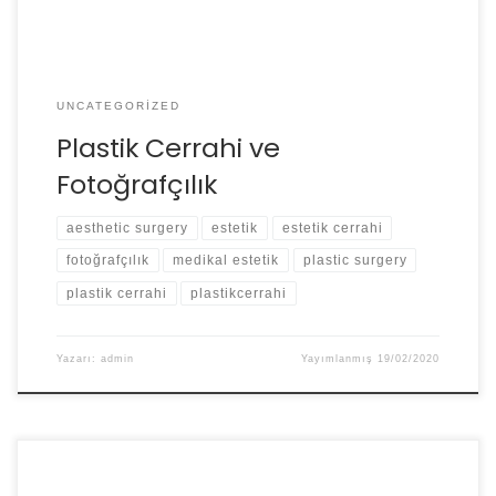
UNCATEGORIZED
Plastik Cerrahi ve
Fotoğrafçılık
aesthetic surgery
estetik
estetik cerrahi
fotoğrafçılık
medikal estetik
plastic surgery
plastik cerrahi
plastikcerrahi
Yazarı:
admin
Yayımlanmış
19/02/2020