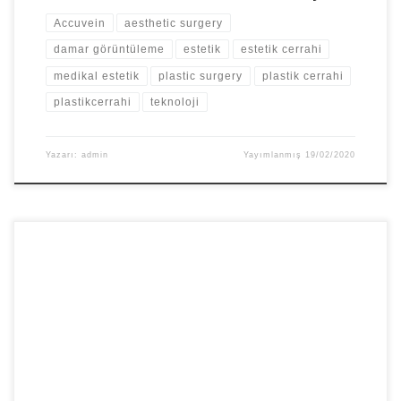
Accuvein
aesthetic surgery
damar görüntüleme
estetik
estetik cerrahi
medikal estetik
plastic surgery
plastik cerrahi
plastikcerrahi
teknoloji
Yazarı:
admin
Yayımlanmış
19/02/2020
Plastik Cerrahi ve fotoğraf çekimi ayrılmaz bir ikilidir.
Mesleğimizde fotoğraf çekmeyi önemli kılan, genel
inanışın aksine öncesi-sonrası yapabilmek değildir.