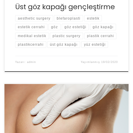
Üst göz kapağı gençleştirme
aesthetic surgery
blefaroplasti
estetik
estetik cerrahi
göz
göz estetiği
göz kapağı
medikal estetik
plastic surgery
plastik cerrahi
plastikcerrahi
üst göz kapağı
yüz estetiği
Yazarı:
admin
Yayımlanmış
19/02/2020
Meme protezleri, çok değişik ebatlarda üretilmektedir.
Bu şekilde, her hastanın anatomik özelliklerine uygun
protezler seçmek mümkün olmaktadır.