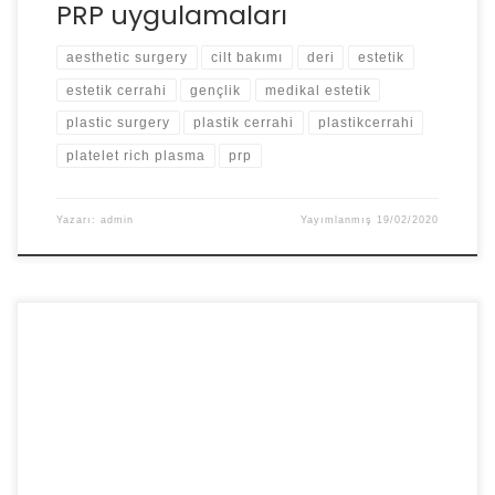
PRP uygulamaları
aesthetic surgery
cilt bakımı
deri
estetik
estetik cerrahi
gençlik
medikal estetik
plastic surgery
plastik cerrahi
plastikcerrahi
platelet rich plasma
prp
Yazarı:
admin
Yayımlanmış
19/02/2020
Estetik ve Plastik cerrahi denildiğinde belki ilk akla gelen
konudur yara izi. Genel inanışın aksine, bizim yaptığımız
ameliyatların da izleri vardır. Farkımız, yaptığımız
ameliyatlarda oluşan izleri iyi bir şekilde saklamamızdır.
Ek olarak ameliyat esnasında uygun dikiş malzemeleri
ve uygun teknikler kullanıldığında dışarıdan görülmesi