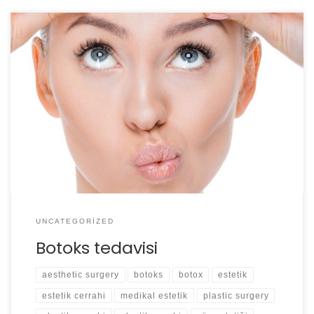
Botox bence son yüzyılda kullanıma giren en önemli
ilaçlardan biridir. Her güçlü araçta olduğu gibi botox da
doğru ellerde mucizeler yaratabilirken yanlış ellerde çok
kötü sonuçlara neden olabilmektedir.
UNCATEGORIZED
Botoks tedavisi
aesthetic surgery
botoks
botox
estetik
estetik cerrahi
medikal estetik
plastic surgery