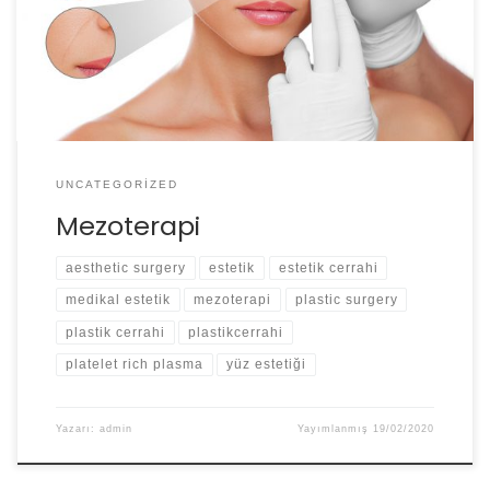
gerilme sağlamak mümkün olsa da cildin yaşlanmasını
ameliyatlar ile geriye çevirmek mümkün değil.
UNCATEGORIZED
Mezoterapi
aesthetic surgery
estetik
estetik cerrahi
medikal estetik
mezoterapi
plastic surgery
plastik cerrahi
plastikcerrahi
platelet rich plasma
yüz estetiği
Yazarı:
admin
Yayımlanmış
19/02/2020