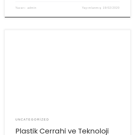
Yazarı:
admin
Yayımlanmış
19/02/2020
Teknoloji her meslek ve her branşta olduğu gibi Plastik
Cerrahide de büyük önem taşımaktadır. Plastik
Cerrahide teknoloji denildiğinde ilk akla gelen zayıflama,
sıkılaşma, cilt kalitesinde artma benzeri faydalar
sağlayan lazerler geliyor doğal olarak.
UNCATEGORIZED
Plastik Cerrahi ve Teknoloji