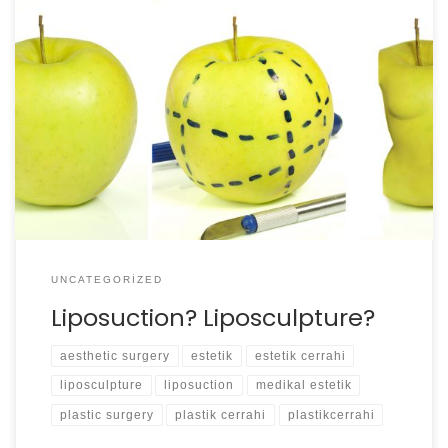
Eski kıyafetlerinizin içine girmekte zorlanıyor musunuz?
Fazla kilolarınız mı var? Hepsinden kurtulmak mı
istiyorsunuz? Çözüm çok basit… Spor yapın ve sağlıklı
beslenin. Unutmayın! Ne yiyorsanız O’sunuz!
UNCATEGORIZED
Liposuction? Liposculpture?
aesthetic surgery
estetik
estetik cerrahi
liposculpture
liposuction
medikal estetik
plastic surgery
plastik cerrahi
plastikcerrahi