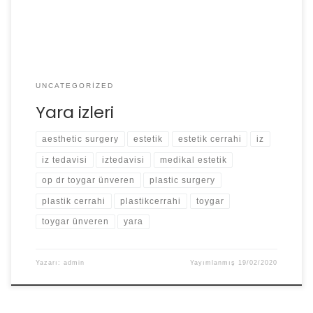
çok mümkün olmayan izler kalır geride. Ameliyat […]
UNCATEGORIZED
Yara izleri
aesthetic surgery
estetik
estetik cerrahi
iz
iz tedavisi
iztedavisi
medikal estetik
op dr toygar ünveren
plastic surgery
plastik cerrahi
plastikcerrahi
toygar
toygar ünveren
yara
Yazarı:
admin
Yayımlanmış
19/02/2020