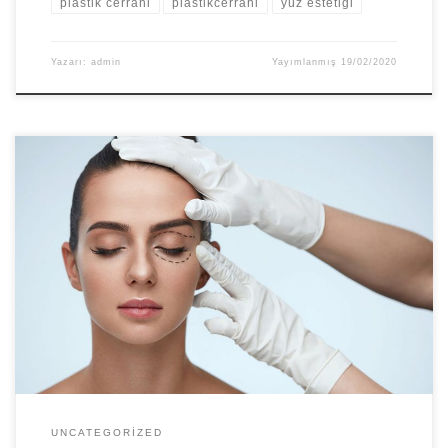
plastik cerrahi
plastikcerrahi
yüz estetiği
Yazarı:
admin
Yayımlanmış
19/02/2020
Göz çevresi bir bütündür. Yaşlanma sürecinde bu
bölgede ortaya çıkan sorunların sorumlusu nadiren tek
başınadır. Üst göz kapağı da buna bir örnektir.
UNCATEGORIZED