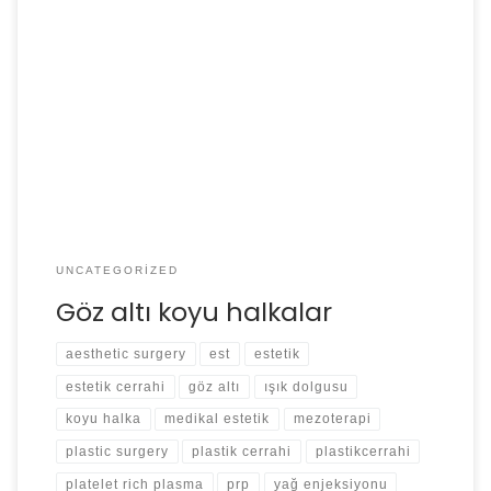
Yaş alma ile ilişkisi olmayan, her yaşta ortaya çıkabilen
bir sorundur göz altındaki koyu halkalar. Uzun yıllar
boyunca dermokozmetik ürünler ile çözülmeye çalışılan
bu sorun için son dönemlerde farklı çözüm seçenekleri
kullanılmaya başladı. Bunlardan en sık kullanılanları göz
altı ışık dolgusu ve nano yağ grefti uygulamalarıdır.
UNCATEGORIZED
Göz altı koyu halkalar
aesthetic surgery
est
estetik
estetik cerrahi
göz altı
ışık dolgusu
koyu halka
medikal estetik
mezoterapi
plastic surgery
plastik cerrahi
plastikcerrahi
platelet rich plasma
prp
yağ enjeksiyonu