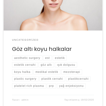
bu sorun için son dönemlerde farklı çözüm seçenekleri
kullanılmaya başladı. Bunlardan en sık kullanılanları göz
altı ışık dolgusu ve nano yağ grefti uygulamalarıdır.
UNCATEGORIZED
Göz altı koyu halkalar
aesthetic surgery
est
estetik
estetik cerrahi
göz altı
ışık dolgusu
koyu halka
medikal estetik
mezoterapi
plastic surgery
plastik cerrahi
plastikcerrahi
platelet rich plasma
prp
yağ enjeksiyonu
Yazarı:
admin
Yayımlanmış
19/02/2020