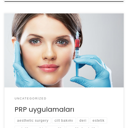
PRP uygulaması ile deri altına verilen trombositler,
bölgede bir iyileşme süreci tetiklemekte ve bölgesel cilt
kalitesinde artma, ince kırışıklıklarda azalma benzeri
etkiler sağlanmaktadır.
UNCATEGORIZED
PRP uygulamaları
aesthetic surgery
cilt bakımı
deri
estetik