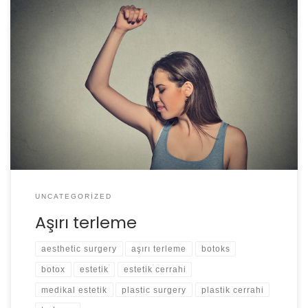
Özelikle yaz aylarında koltuk altı terlemesi insanları çok
rahatsız edebilmektedir. Bazı insanlar ellerindeki
terlemenin şiddeti nedeni ile araba direksiyonu
tutamamakta, bazı insanlar ise ayak tabanlarının çok
terlemesine bağlı terliklerinin kayıp ayaklarında
çıkmasından şikayet etmektedirler.
UNCATEGORIZED
Aşırı terleme
aesthetic surgery
aşırı terleme
botoks
botox
estetik
estetik cerrahi
medikal estetik
plastic surgery
plastik cerrahi