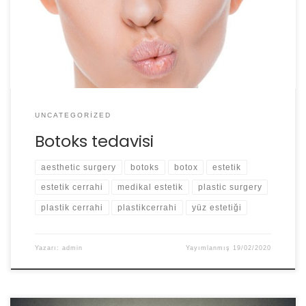
doğru ellerde mucizeler yaratabilirken yanlış ellerde çok
kötü sonuçlara neden olabilmektedir.
UNCATEGORIZED
Botoks tedavisi
aesthetic surgery
botoks
botox
estetik
estetik cerrahi
medikal estetik
plastic surgery
plastik cerrahi
plastikcerrahi
yüz estetiği
Yazarı:
admin
Yayımlanmış
19/02/2020